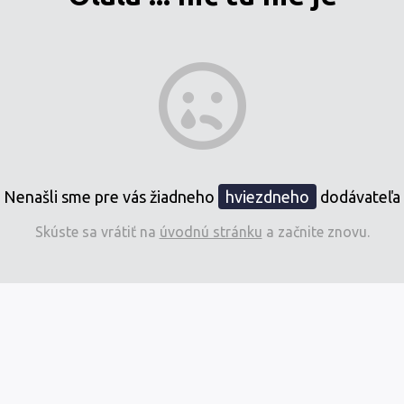
Nenašli sme pre vás žiadneho
hviezdneho
dodávateľa
Skúste sa vrátiť na
úvodnú stránku
a začnite znovu.