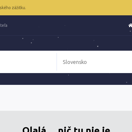
ského zážitku.
teľa
Olalá ... nič tu nie je