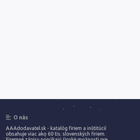
O nás
AAAdodavatel.sk - katalóg firiem a inštitúcií
obsahuje viac ako 60 tis. slovenských firiem.
Firemné zápisy ponúkajú široké možnosti pre