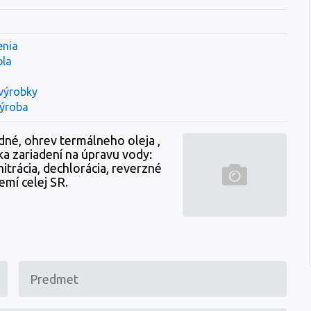
enia
pla
výrobky
výroba
dné, ohrev termálneho oleja ,
a zariadení na úpravu vody:
itrácia, dechlorácia, reverzné
emí celej SR.