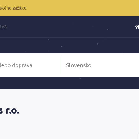
ského zážitku.
teľa
r.o.