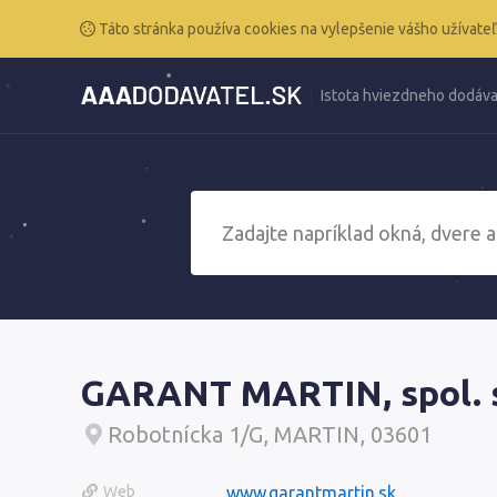
Táto stránka používa cookies na vylepšenie vášho užívateľ
Istota hviezdneho dodáva
GARANT MARTIN, spol. s 
Robotnícka 1/G, MARTIN, 03601
Web
www.garantmartin.sk