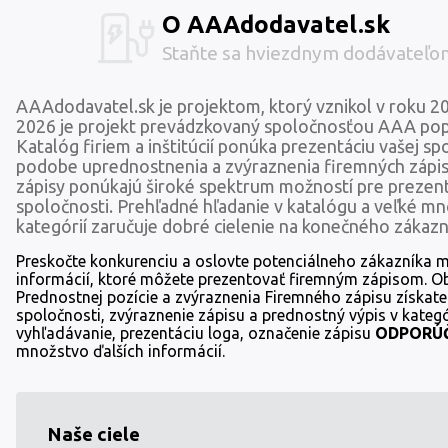
O AAAdodavatel.sk
Staňte sa hviezdnym dodávateľo
AAAdodavatel.sk je projektom, ktorý vznikol v roku 2
2026 je projekt prevádzkovaný spoločnosťou AAA popt
Katalóg firiem a inštitúcií ponúka prezentáciu vašej sp
podobe uprednostnenia a zvýraznenia firemných zápi
zápisy ponúkajú široké spektrum možností pre prezent
spoločnosti. Prehľadné hľadanie v katalógu a veľké m
kategórií zaručuje dobré cielenie na konečného zákazn
Preskočte konkurenciu a oslovte potenciálneho zákazníka
informácií, ktoré môžete prezentovať firemným zápisom. 
Prednostnej pozície a zvýraznenia Firemného zápisu získate
spoločnosti, zvýraznenie zápisu a prednostný výpis v kategó
vyhľadávanie, prezentáciu loga, označenie zápisu
ODPORÚ
množstvo ďalších informácií.
Naše ciele