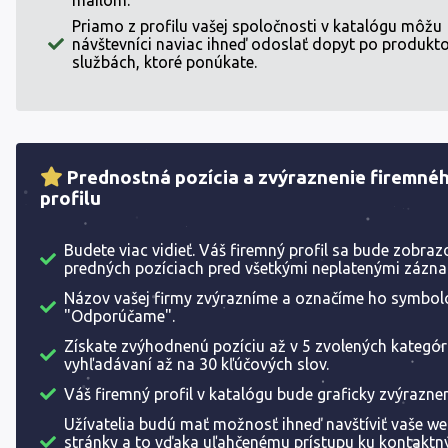
mailom.
Priamo z profilu vašej spoločnosti v katalógu môžu
návštevníci naviac ihneď odoslať dopyt po produkto
službách, ktoré ponúkate.
Prednostná pozícia a zvýraznenie firemné
profilu
Budete viac vidieť. Váš firemný profil sa bude zobraz
predných pozíciach pred všetkými neplatenými zázn
Názov vašej firmy zvýrazníme a označíme ho symbo
"Odporúčame".
Získate zvýhodnenú pozíciu až v 5 zvolených kategóri
vyhľadávaní až na 30 kľúčových slov.
Váš firemný profil v katalógu bude graficky zvýrazne
Užívatelia budú mať možnosť ihneď navštíviť vaše w
stránky a to vďaka uľahčenému prístupu ku kontakt