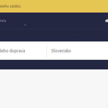
ského zážitku.
teľa