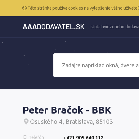
Táto stránka používa cookies na vylepšenie vášho užívateľ
Istota hviezdneho dodáva
Peter Bračok - BBK
Osuského 4, Bratislava, 85103
Telefón
+421 905 640 112