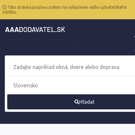
Táto stránka používa cookies na vylepšenie vášho užívateľského
zážitku.
Hľadať