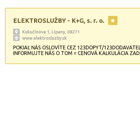
ELEKTROSLUŽBY - K+G, s. r. o.
Kukučínova 1, Lipany, 08271
www.elektrosluzby.sk
POKIAĽ NÁS OSLOVÍTE CEZ 123DOPYT/123DODAVATEL
INFORMUJTE NÁS O TOM = CENOVÁ KALKULÁCIA ZADA
Ponúkame komplexné riešenie: kompenzácia účinníka NN
regulačný systém technického maxima MRK, analýza sie
Dodávky kompenzačných kondenzátorov NN a VN - aj p
kompenzačné rozvádzače. Kompletná dodávka prístrojo
kompenzáciu - regulátory, stykače, kondenzátory, odpo
kompenzačné tlmivky, filtračné tlmivky, dekompenzačné 
Výroba a dodávka elektromerových rozvádzačov.