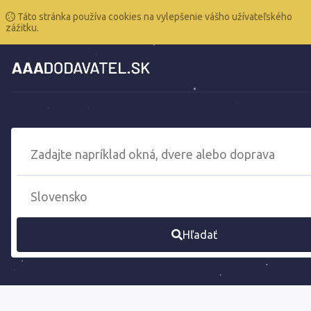
Táto stránka používa cookies na vylepšenie vášho užívateľského
zážitku.
Hľadať