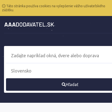
Táto stránka používa cookies na vylepšenie vášho užívateľského
zážitku.
Hľadať