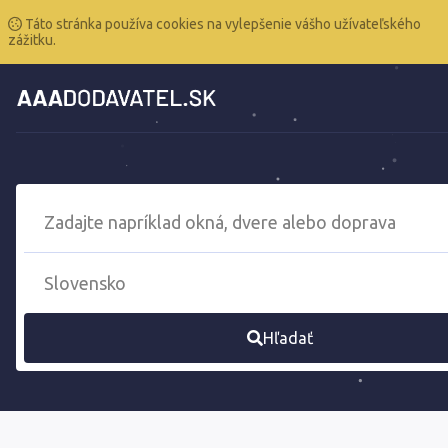
Táto stránka používa cookies na vylepšenie vášho užívateľského
zážitku.
Hľadať