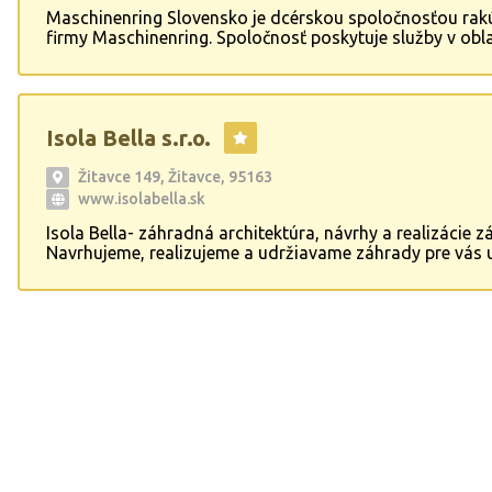
Maschinenring Slovensko je dcérskou spoločnosťou rak
firmy Maschinenring. Spoločnosť poskytuje služby v obla
zimnej údržby, údržby zelene a sadovníckych prácach, ak
ručnom a strojnom čistení spevnených plôch.
Isola Bella s.r.o.
Žitavce 149, Žitavce, 95163
www.isolabella.sk
Isola Bella- záhradná architektúra, návrhy a realizácie z
Navrhujeme, realizujeme a udržiavame záhrady pre vás 
roku 1996. Či už plánujete založiť trávnik, skalku, jazier
úplne novú záhradu, vieme vám pomôcť. Tešíme sa na
spoluprácu!