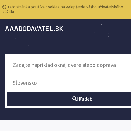
Táto stránka používa cookies na vylepšenie vášho užívateľského
zážitku.
Hľadať