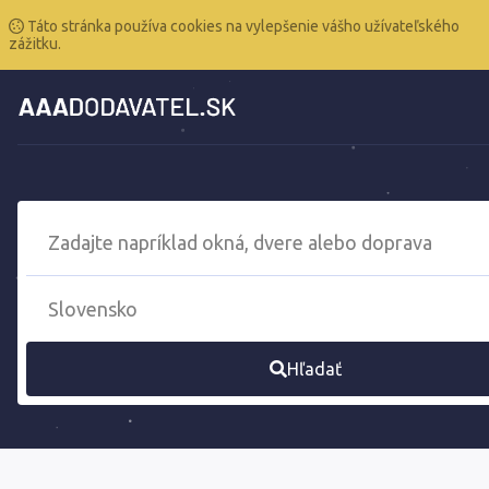
Táto stránka používa cookies na vylepšenie vášho užívateľského
zážitku.
Hľadať