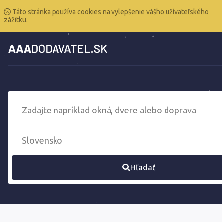
Táto stránka používa cookies na vylepšenie vášho užívateľského
zážitku.
Hľadať