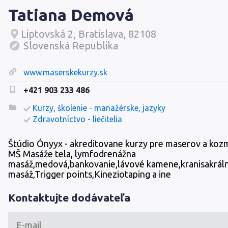
Tatiana Demová
Liptovská 2, Bratislava, 82108
Slovenská Republika
www.maserskekurzy.sk
+421 903 233 486
Kurzy, školenie - manažérske, jazyky
Zdravotníctvo - liečitelia
Štúdio Ónyyx - akreditovane kurzy pre maserov a koz
MŠ Masáže tela, lymfodrenážna
masáž,medová,bankovanie,lávové kamene,kranisakrál
masáž,Trigger points,Kineziotaping a ine
Kontaktujte dodávateľa