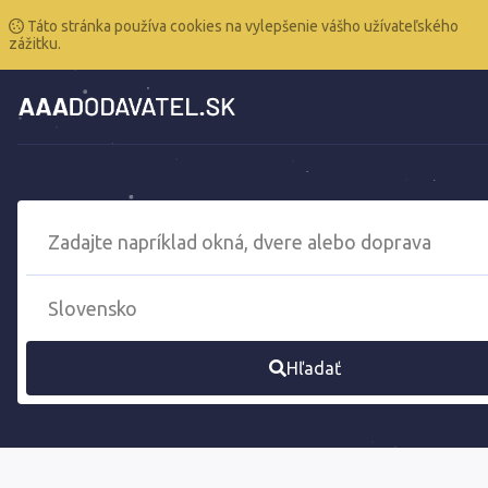
Táto stránka používa cookies na vylepšenie vášho užívateľského
zážitku.
Hľadať