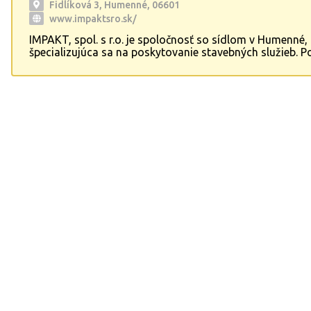
Fidlíková 3, Humenné, 06601
www.impaktsro.sk/
IMPAKT, spol. s r.o. je spoločnosť so sídlom v Humenné,
špecializujúca sa na poskytovanie stavebných služieb.
odborné práce ako fasády, omietky, zámková dlažba, p
rekonštrukcie, obklady a dlažby. Taktiež realizujeme zat
bytových a rodinných domov. Dbáme na kvalitu a spoko
našich zákazníkov, ktorí sa na nás môžu spoľahnúť pri 
stavebných projektoch.