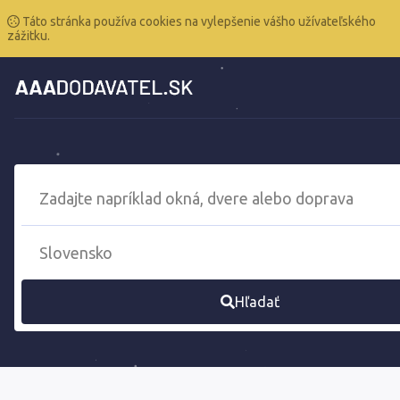
Táto stránka používa cookies na vylepšenie vášho užívateľského
zážitku.
Hľadať