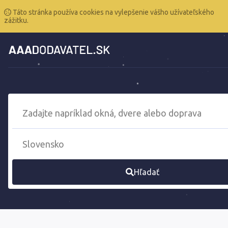
Táto stránka používa cookies na vylepšenie vášho užívateľského
zážitku.
Hľadať