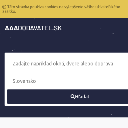
Táto stránka používa cookies na vylepšenie vášho užívateľského
zážitku.
Hľadať