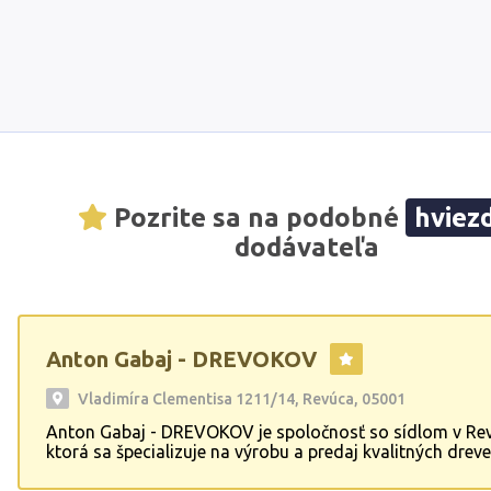
Pozrite sa na podobné
hviez
dodávateľa
Anton Gabaj - DREVOKOV
Vladimíra Clementisa 1211/14, Revúca, 05001
Anton Gabaj - DREVOKOV je spoločnosť so sídlom v Rev
ktorá sa špecializuje na výrobu a predaj kvalitných drev
produktov. Ponúka široký sortiment vrátane latí, krovov, 