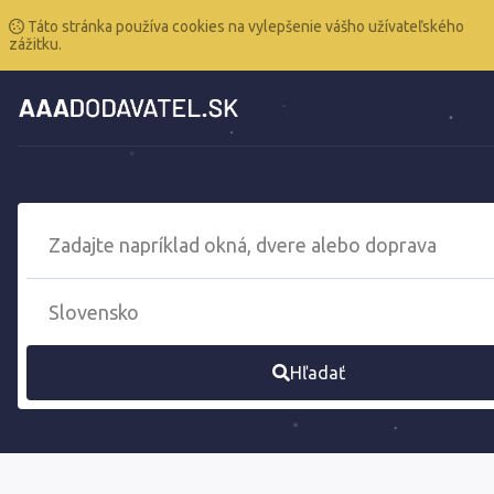
Táto stránka používa cookies na vylepšenie vášho užívateľského
zážitku.
Hľadať