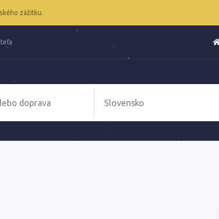
ského zážitku.
teľa