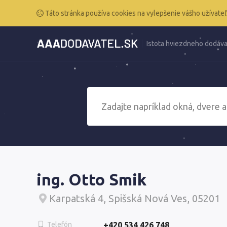
Táto stránka používa cookies na vylepšenie vášho užívateľ
Istota hviezdneho dodáva
ing. Otto Smik
Karpatská 4, Spišská Nová Ves, 05201
Telefón
+420 534 426 748