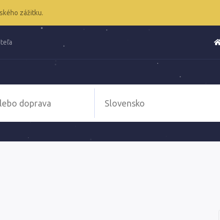
ského zážitku.
teľa