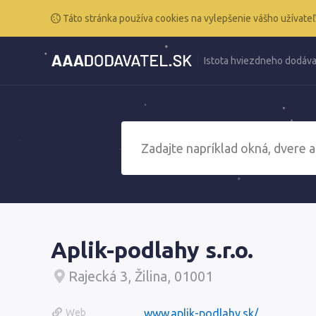
Táto stránka používa cookies na vylepšenie vášho užívateľ
Istota hviezdneho dodáva
Aplik-podlahy s.r.o.
Rajecká 3, Žilina, 01001
Web
www.aplik-podlahy.sk/