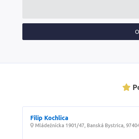
O
Po
Filip Kochlica
Mládežnícka 1901/47, Banská Bystrica, 9740