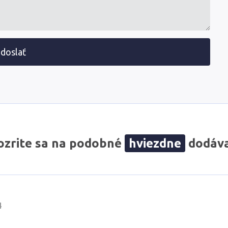
doslať
zrite sa na podobné
hviezdne
dodáva
4