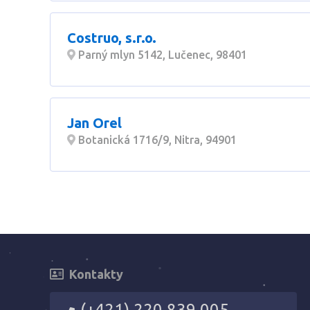
Costruo, s.r.o.
Parný mlyn 5142, Lučenec, 98401
Jan Orel
Botanická 1716/9, Nitra, 94901
Kontakty
(+421) 220 839 005