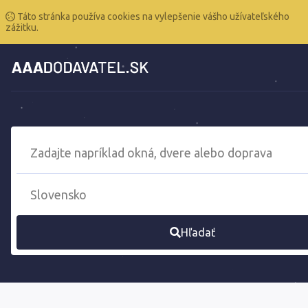
Táto stránka používa cookies na vylepšenie vášho užívateľského
zážitku.
Hľadať