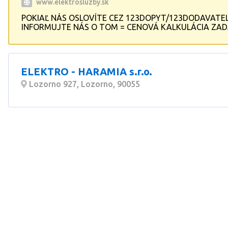
www.elektrosluzby.sk
POKIAĽ NÁS OSLOVÍTE CEZ 123DOPYT/123DODAVATEL
INFORMUJTE NÁS O TOM = CENOVÁ KALKULÁCIA ZADA
Ponúkame komplexné riešenie: kompenzácia účinníka NN
regulačný systém technického maxima MRK, analýza sie
Dodávky kompenzačných kondenzátorov NN a VN - aj p
kompenzačné rozvádzače. Kompletná dodávka prístrojo
ELEKTRO - HARAMIA s.r.o.
kompenzáciu - regulátory, stykače, kondenzátory, odpo
kompenzačné tlmivky, filtračné tlmivky, dekompenzačné 
Lozorno 927, Lozorno, 90055
Výroba a dodávka elektromerových rozvádzačov.