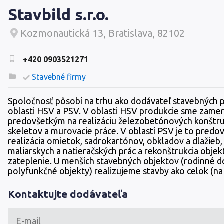
Stavbild s.r.o.
Kozmonautická 13, Bratislava, 82102
+420 0903521271
Stavebné firmy
Spoločnosť pôsobí na trhu ako dodávateľ stavebných p
oblasti HSV a PSV. V oblasti HSV produkcie sme zame
predovšetkým na realizáciu železobetónových konštruk
skeletov a murovacie práce. V oblastí PSV je to pred
realizácia omietok, sadrokartónov, obkladov a dlažieb,
maliarskych a natieračských prác a rekonštrukcia objek
zateplenie. U menších stavebných objektov (rodinné 
polyfunkčné objekty) realizujeme stavby ako celok (na 
Kontaktujte dodávateľa