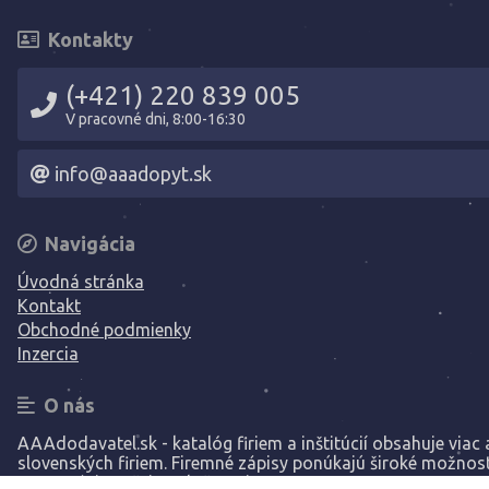
Kontakty
(+421) 220 839 005
V pracovné dni, 8:00-16:30
info@aaadopyt.sk
Navigácia
Úvodná stránka
Kontakt
Obchodné podmienky
Inzercia
O nás
AAAdodavatel.sk - katalóg firiem a inštitúcií obsahuje viac a
slovenských firiem. Firemné zápisy ponúkajú široké možnost
prezentáciu vašej spoločnosti.