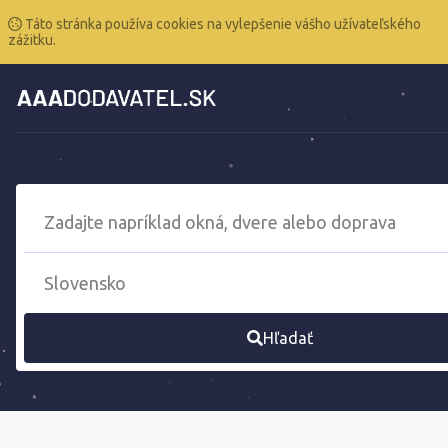
Táto stránka používa cookies na vylepšenie vášho užívateľského
zážitku.
Hľadať