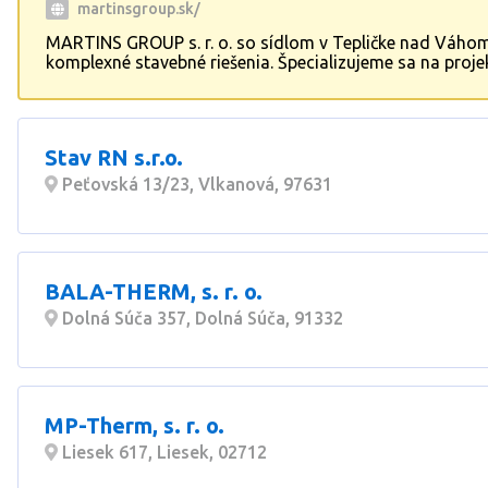
martinsgroup.sk/
MARTINS GROUP s. r. o. so sídlom v Tepličke nad Váho
komplexné stavebné riešenia. Špecializujeme sa na proje
inžiniering a realizáciu domov na kľúč, vrátane rekonštru
domov a bytov. Naše služby zahŕňajú široké spektrum s
prác pre interiér aj exteriér, čím zákazníkom poskytujeme
a komplexné riešenia pre ich stavebné projekty.
Stav RN s.r.o.
Peťovská 13/23, Vlkanová, 97631
BALA-THERM, s. r. o.
Dolná Súča 357, Dolná Súča, 91332
MP-Therm, s. r. o.
Liesek 617, Liesek, 02712