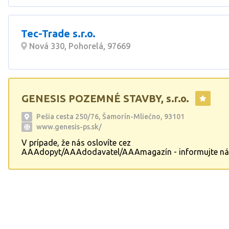
Tec-Trade s.r.o.
Nová 330, Pohorelá, 97669
GENESIS POZEMNÉ STAVBY, s.r.o.
Pešia cesta 250/76, Šamorín-Mliečno, 93101
www.genesis-ps.sk/
V prípade, že nás oslovíte cez
AAAdopyt/AAAdodavatel/AAAmagazín - informujte ná
cenová kalklulácia ZADARMO Firma sa zaoberá výstavb
rekonštrukciou rodinných domov, garáží a oplotení vrá
terénnych úprav a záhradnej architektúry, stavbou mon
výrobných hál,fasády,omietky.