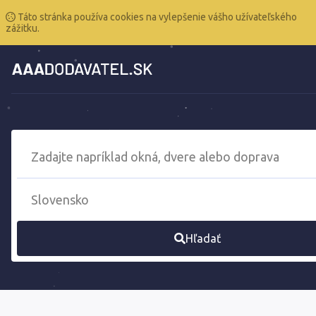
Táto stránka používa cookies na vylepšenie vášho užívateľského
zážitku.
Hľadať