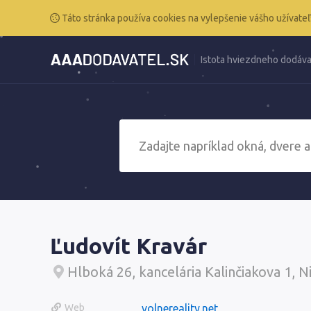
Táto stránka používa cookies na vylepšenie vášho užívateľ
Istota hviezdneho dodáva
Ľudovít Kravár
Hlboká 26, kancelária Kalinčiakova 1, N
Web
volnereality.net