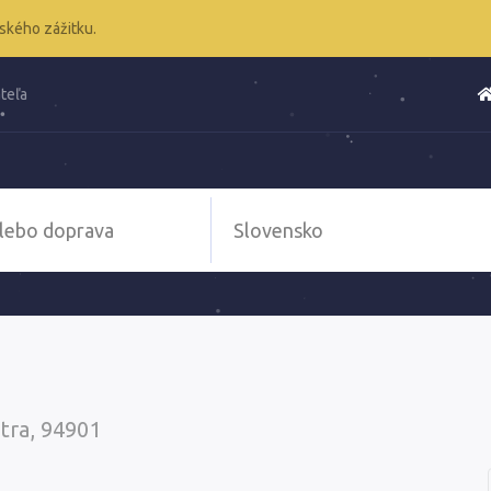
ského zážitku.
teľa
itra, 94901