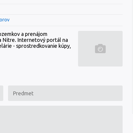
torov
 pozemkov a prenájom
a Nitre. Internetový portál na
elárie - sprostredkovanie kúpy,