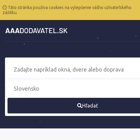
Táto stránka používa cookies na vylepšenie vášho užívateľského
zážitku.
Hľadať