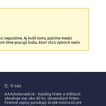
áci nepustíme. Aj kvôli tomu patríme medzi
m tíme pracujú ľudia, ktorí chcú vytvoriť niečo
me a realizujeme krby, ktoré spríjemnia
a realizáciou krbov na individuálnu zákazku.
lov. Ponóukame Vám kompletné riešenia
šich predstáv.
O nás
AAAdodavatel.sk - katalóg firiem a inštitúcií
obsahuje viac ako 60 tis. slovenských firiem.
Firemné zápisy ponúkajú široké možnosti pre