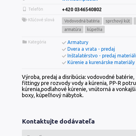
Telefón
+420 0346540802
Kľúčové slová
Vodovodná batéria
sprchový kút
armatúra
kúpeľňa
Kategória
Armatury
Dvera a vrata - predaj
Inštalatérstvo - predaj materiál
Kúrenie a kurenárske materiály 
Výroba, predaj a disribúcia: vodovodné batérie,
fittingy pre rozvody vody a kúrenia, PP-R potr
kúrenia,podlahové kúrenie, vnútorná a vonkajšia
boxy, kúpeľňový nábytok.
Kontaktujte dodávateľa