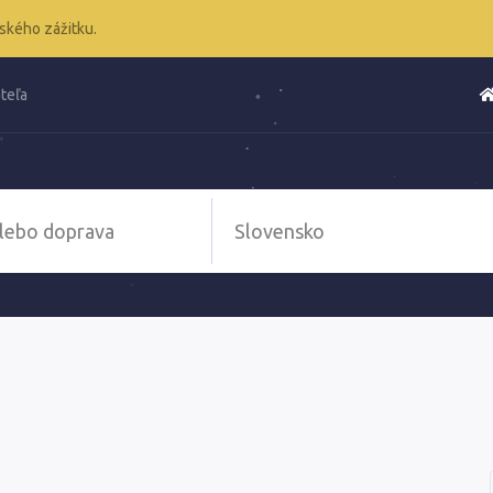
ského zážitku.
teľa