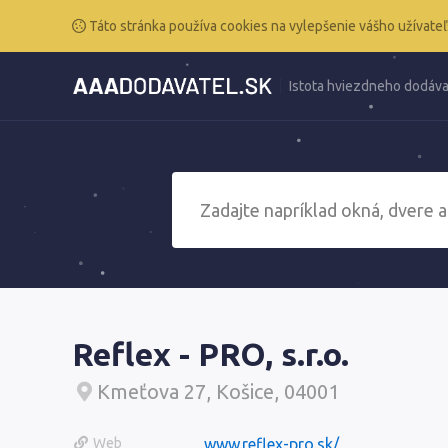
Táto stránka používa cookies na vylepšenie vášho užívateľ
Istota hviezdneho dodáva
Reflex - PRO, s.r.o.
Kmeťova 27, Košice, 04001
Web
www.reflex-pro.sk/