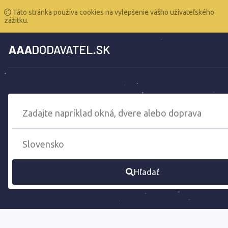
Táto stránka používa cookies na vylepšenie vášho užívateľského
zážitku.
Hľadať