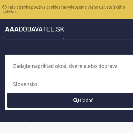
Táto stránka používa cookies na vylepšenie vášho užívateľského
zážitku.
Hľadať