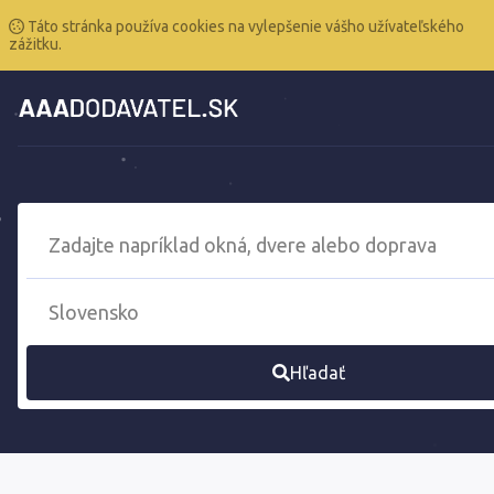
Táto stránka používa cookies na vylepšenie vášho užívateľského
zážitku.
Hľadať