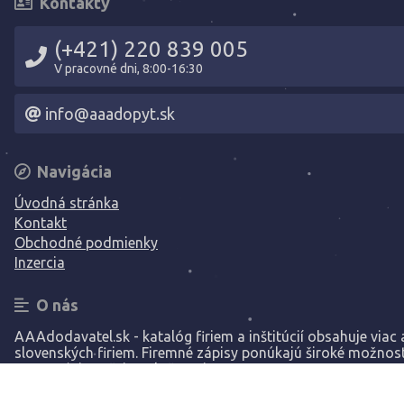
Kontakty
(+421) 220 839 005
V pracovné dni, 8:00-16:30
info@aaadopyt.sk
Navigácia
Úvodná stránka
Kontakt
Obchodné podmienky
Inzercia
O nás
AAAdodavatel.sk - katalóg firiem a inštitúcií obsahuje viac a
slovenských firiem. Firemné zápisy ponúkajú široké možnost
prezentáciu vašej spoločnosti.