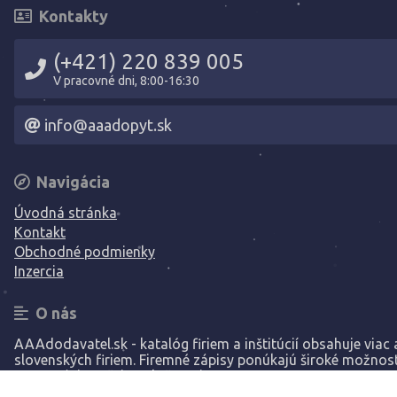
Kontakty
(+421) 220 839 005
V pracovné dni, 8:00-16:30
info@aaadopyt.sk
Navigácia
Úvodná stránka
Kontakt
Obchodné podmienky
Inzercia
O nás
AAAdodavatel.sk - katalóg firiem a inštitúcií obsahuje viac a
slovenských firiem. Firemné zápisy ponúkajú široké možnost
prezentáciu vašej spoločnosti.