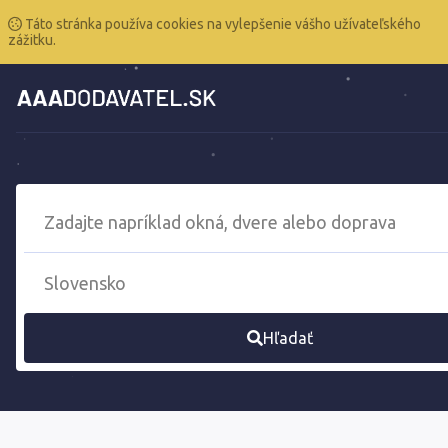
Táto stránka používa cookies na vylepšenie vášho užívateľského
zážitku.
Hľadať