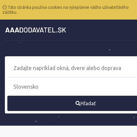
Táto stránka používa cookies na vylepšenie vášho užívateľského
zážitku.
Hľadať