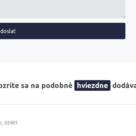
doslať
zrite sa na podobné
hviezdne
dodáva
o, 02401