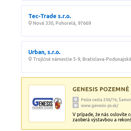
Tec-Trade s.r.o.
Nová 330, Pohorelá, 97669
Urban, s.r.o.
Trojičné námestie 5-9, Bratislava-Podunajské
GENESIS POZEMNÉ ST
Pešia cesta 250/76, Šamo
www.genesis-ps.sk/
V prípade, že nás oslovít
zaoberá výstavbou a rekonš
montážnych a výrobných há