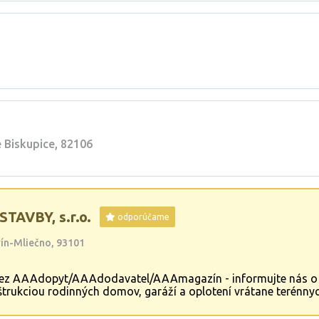
 Biskupice, 82106
AVBY, s.r.o.
odporúčame
rín-Mliečno, 93101
e cez AAAdopyt/AAAdodavatel/AAAmagazín - informujte nás o
trukciou rodinných domov, garáží a oplotení vrátane terénnyc
l,fasády,omietky.