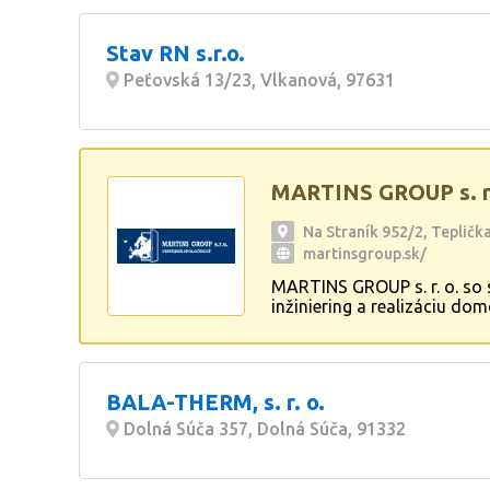
Stav RN s.r.o.
Peťovská 13/23, Vlkanová, 97631
MARTINS GROUP s. r.
Na Straník 952/2, Teplič
martinsgroup.sk/
MARTINS GROUP s. r. o. so 
inžiniering a realizáciu do
interiér aj exteriér, čím zá
BALA-THERM, s. r. o.
Dolná Súča 357, Dolná Súča, 91332