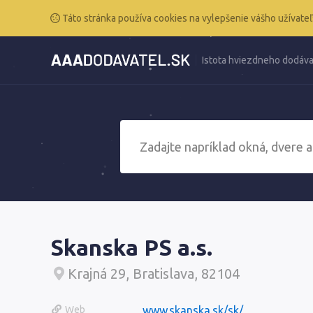
Táto stránka používa cookies na vylepšenie vášho užívateľ
Istota hviezdneho dodáva
Skanska PS a.s.
Krajná 29, Bratislava, 82104
Web
www.skanska.sk/sk/