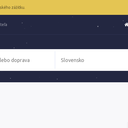
ského zážitku.
teľa