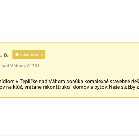
 o.
odporúčame
ka nad Váhom, 01301
sídlom v Tepličke nad Váhom ponúka komplexné stavebné riešen
mov na kľúč, vrátane rekonštrukcií domov a bytov. Naše služby
kazníkom poskytujeme kvalitné a komplexné riešenia pre ich stav