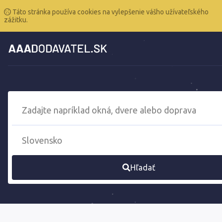
Táto stránka používa cookies na vylepšenie vášho užívateľského
zážitku.
Hľadať