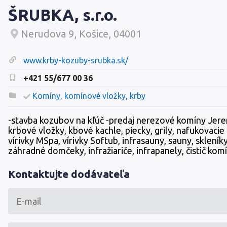
ŠRUBKA, s.r.o.
Nerudova 9, Košice, 04001
www.krby-kozuby-srubka.sk/
+421 55/677 00 36
Komíny, komínové vložky, krby
-stavba kozubov na kľúč -predaj nerezové komíny Jere
krbové vložky, kbové kachle, piecky, grily, nafukovaci
vírivky MSpa, vírivky Softub, infrasauny, sauny, skleníky
záhradné domčeky, infražiariče, infrapanely, čistič ko
Kontaktujte dodávateľa