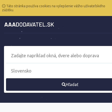
Táto stránka používa cookies na vylepšenie vášho užívateľského
zážitku.
Hľadať