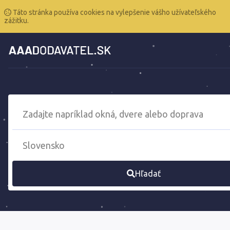
Táto stránka používa cookies na vylepšenie vášho užívateľského
zážitku.
Hľadať