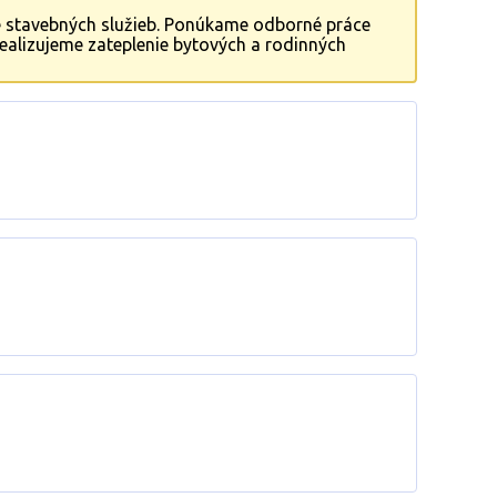
ie stavebných služieb. Ponúkame odborné práce
realizujeme zateplenie bytových a rodinných
 pri rôznych stavebných projektoch.