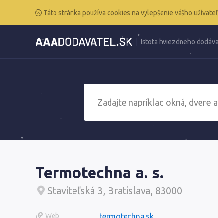
Táto stránka používa cookies na vylepšenie vášho užívateľ
Istota hviezdneho dodáva
Termotechna a. s.
Staviteľská 3, Bratislava, 83000
Web
termotechna.sk