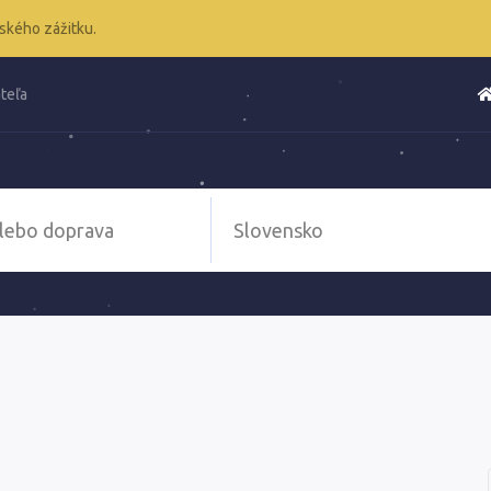
ského zážitku.
teľa