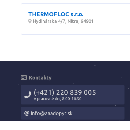
THERMOFLOC s.r.o.
Hydinárska 4/7, Nitra, 94901
Kontakty
(+421) 220 839 005
V pracovné dni, 8:00-16:30
info@aaadopyt.sk