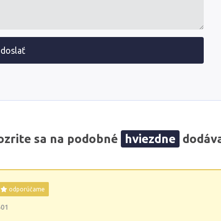
doslať
zrite sa na podobné
hviezdne
dodáva
odporúčame
601