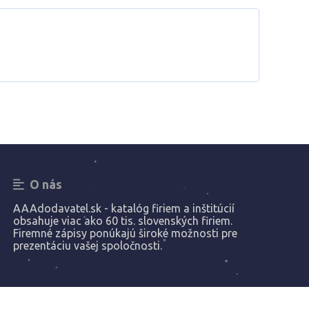
O nás
AAAdodavatel.sk - katalóg firiem a inštitúcií
obsahuje viac ako 60 tis. slovenských firiem.
Firemné zápisy ponúkajú široké možnosti pre
prezentáciu vašej spoločnosti.