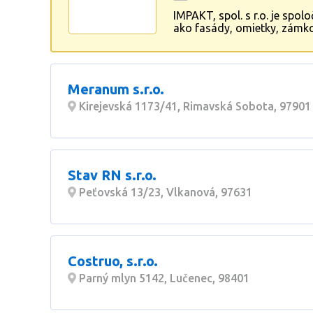
IMPAKT, spol. s r.o. je sp
ako fasády, omietky, zámkov
domov. Dbáme na kvalitu a 
Meranum s.r.o.
Kirejevská 1173/41, Rimavská Sobota, 97901
Stav RN s.r.o.
Peťovská 13/23, Vlkanová, 97631
Costruo, s.r.o.
Parný mlyn 5142, Lučenec, 98401