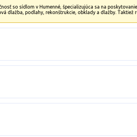
oločnosť so sídlom v Humenné, špecializujúca sa na poskytovan
á dlažba, podlahy, rekonštrukcie, obklady a dlažby. Taktiež 
spokojnosť našich zákazníkov, ktorí sa na nás môžu spoľahnúť