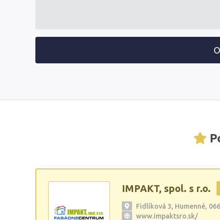
O
Po
IMPAKT, spol. s r.o.
Fidlíková 3, Humenné, 06
www.impaktsro.sk/