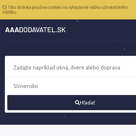
Táto stránka používa cookies na vylepšenie vášho užívateľského
zážitku.
Hľadať