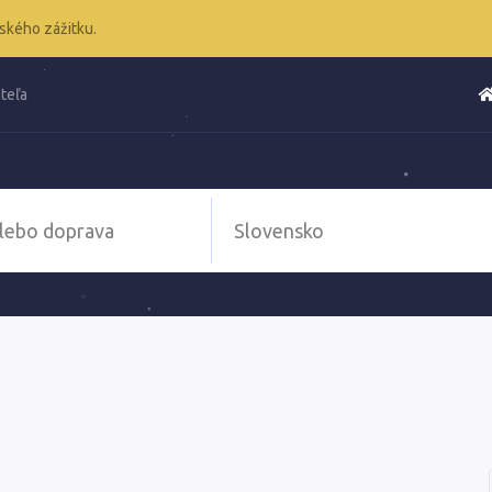
ského zážitku.
teľa