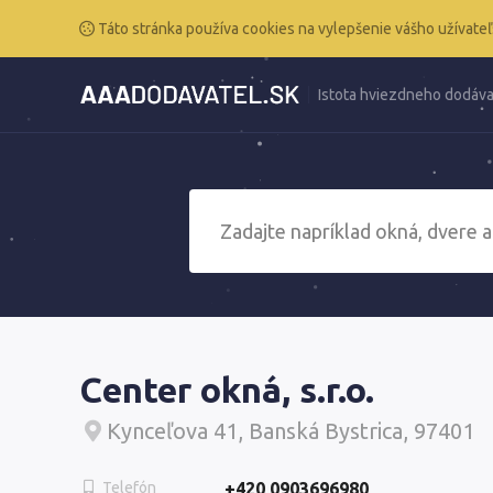
Táto stránka používa cookies na vylepšenie vášho užívateľ
Istota hviezdneho dodáva
Center okná, s.r.o.
Kynceľova 41, Banská Bystrica, 97401
Telefón
+420 0903696980