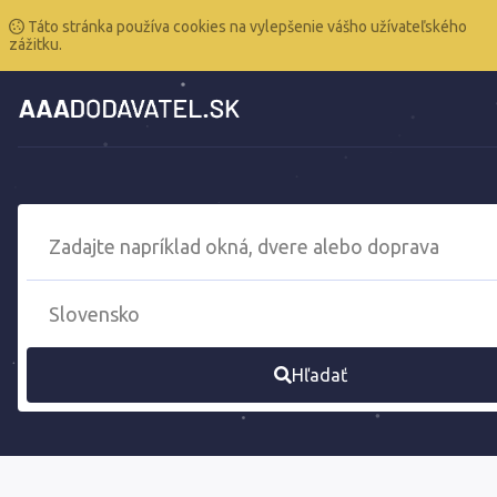
Táto stránka používa cookies na vylepšenie vášho užívateľského
zážitku.
Hľadať