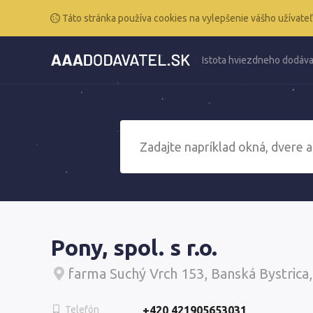
Táto stránka používa cookies na vylepšenie vášho užívateľ
Istota hviezdneho dodáva
Pony, spol. s r.o.
farma Suchý Vrch 153, Banská Bystrica
Telefón
+420 421905653031