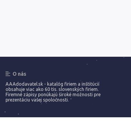
O nás
AAAdodavatel.sk - katalóg firiem a inštitúcií
obsahuje viac ako 60 tis. slovenských firiem.
Firemné zápisy ponúkajú široké možnosti pre
prezentáciu vašej spoločnosti.