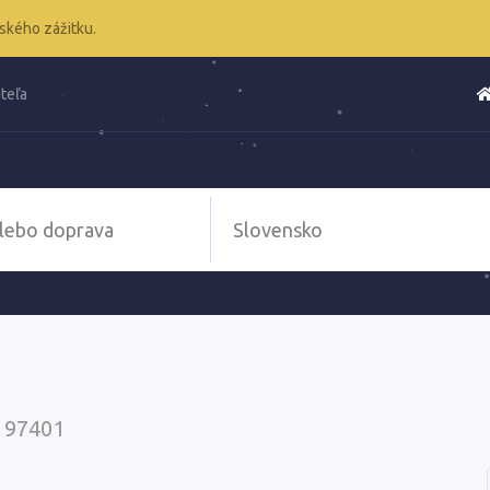
ského zážitku.
teľa
, 97401