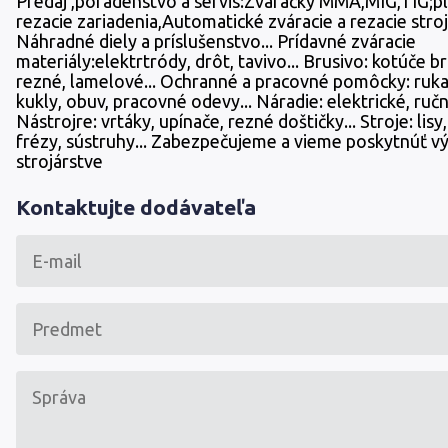
Predaj ,poradenstvo a servis:Zváračky MMA,MIG,TIG;
rezacie zariadenia,Automatické zváracie a rezacie stroje
Náhradné diely a príslušenstvo... Prídavné zváracie
materiály:elektrtródy, drôt, tavivo... Brusivo: kotúče b
rezné, lamelové... Ochranné a pracovné pomôcky: ruka
kukly, obuv, pracovné odevy... Náradie: elektrické, ručn
Nástrojre: vrtáky, upínače, rezné doštičky... Stroje: lisy,
frézy, sústruhy... Zabezpečujeme a vieme poskytnúť v
strojárstve
Kontaktujte dodávateľa