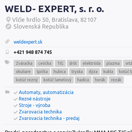
WELD- EXPERT, s. r. o.
Vlčie hrdlo 50, Bratislava, 82107
Slovenská Republika
weldexpert.sk
+421 948 874 745
Zváračka
ceóčka
TIG
drôt
elektróda
plazma
vrt
okuliare
špička
hubica
tryska
dýza
kukla
kotúč 
kotúč rezný
kotúč lamelový
hadica
horák
rezák
Automaty, automatizácia
Rezné nástroje
Stroje - výroba
Zvarovacia technika
Zvarovacia technika - predaj