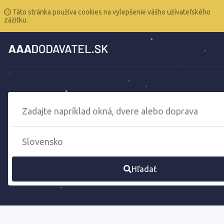
Táto stránka používa cookies na vylepšenie vášho užívateľského
zážitku.
Hľadať