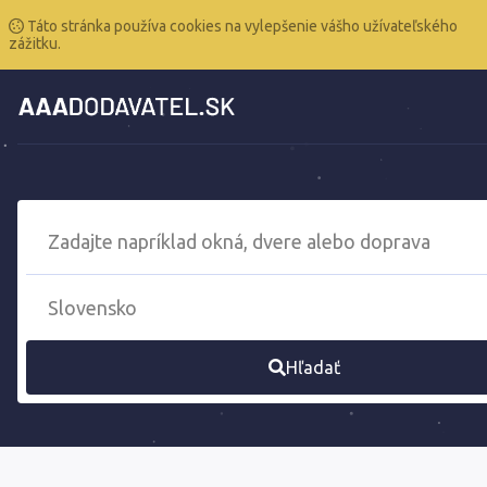
Táto stránka používa cookies na vylepšenie vášho užívateľského
zážitku.
Hľadať