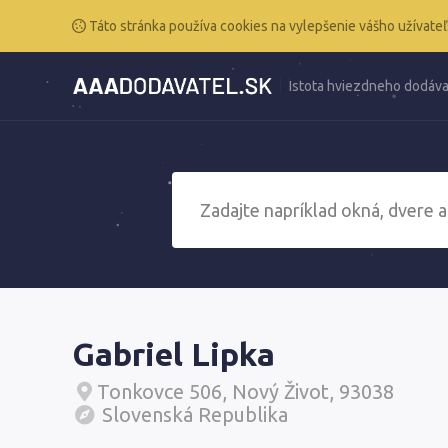
Táto stránka používa cookies na vylepšenie vášho užívateľ
Istota hviezdneho dodáva
Gabriel Lipka
Tonkovce 506, Nový Život, 93038
Slovenská Republika