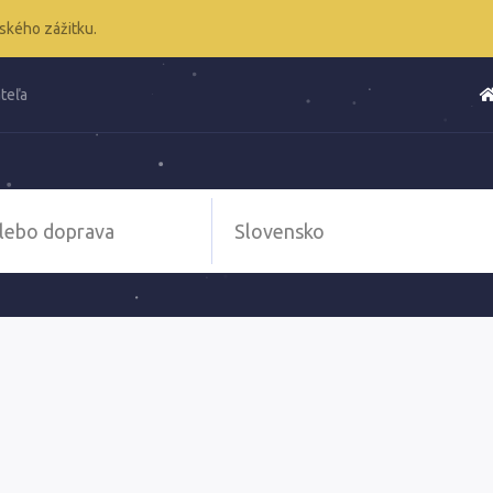
ského zážitku.
teľa