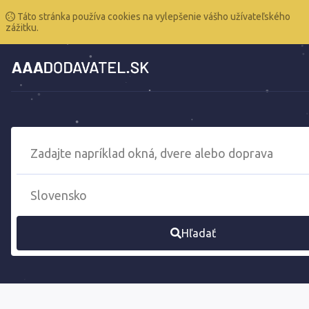
Táto stránka používa cookies na vylepšenie vášho užívateľského
zážitku.
Hľadať