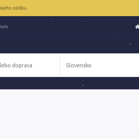
ského zážitku.
teľa