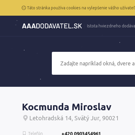
Táto stránka používa cookies na vylepšenie vášho užívateľ
Istota hviezdneho dodáva
Kocmunda Miroslav
Letohradská 14, Svätý Jur, 90021
Telefón
+420 0903454961