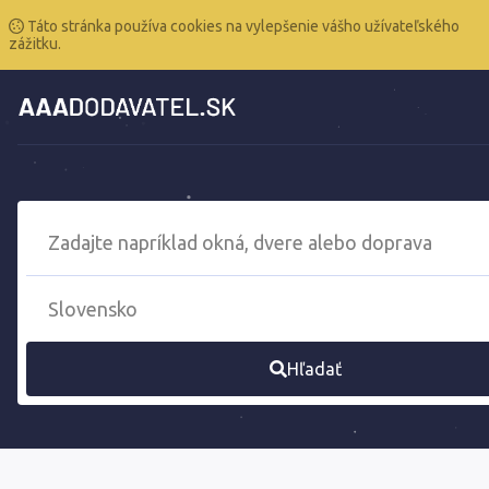
Táto stránka používa cookies na vylepšenie vášho užívateľského
zážitku.
Hľadať