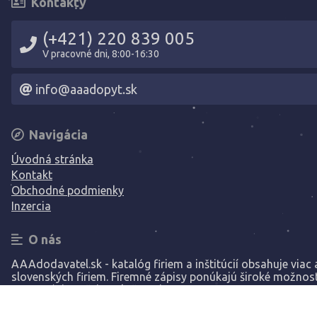
Kontakty
(+421) 220 839 005
V pracovné dni, 8:00-16:30
info@aaadopyt.sk
Navigácia
Úvodná stránka
Kontakt
Obchodné podmienky
Inzercia
O nás
AAAdodavatel.sk - katalóg firiem a inštitúcií obsahuje viac a
slovenských firiem. Firemné zápisy ponúkajú široké možnost
prezentáciu vašej spoločnosti.