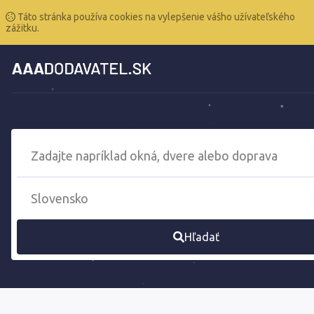
Táto stránka používa cookies na vylepšenie vášho užívateľského
zážitku.
Hľadať