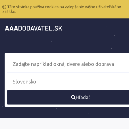
Táto stránka používa cookies na vylepšenie vášho užívateľského
zážitku.
Hľadať